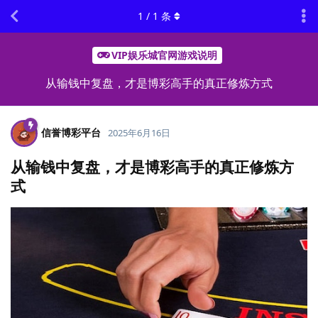
1
/
1
条
VIP娱乐城官网游戏说明
从输钱中复盘，才是博彩高手的真正修炼方式
信誉博彩平台
2025年6月16日
从输钱中复盘，才是博彩高手的真正修炼方
式