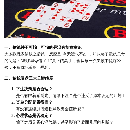
一、输钱并不可怕，可怕的是没有复盘意识
大多数玩家输钱之后第一反应是“今天运气不好”，却忽略了最该思考
的问题：“我哪里做错了？”真正的高手，会从每一次失败中提炼经
验，不断优化策略与思维。
二、输钱复盘三大关键维度
下注决策是否合理？
是否有跟着感觉走、情绪下注？是否违反了原本设定的计划？
资金分配是否得当？
有没有连续加倍追损导致资金链断裂？
心理状态是否稳定？
输了之后是否心浮气躁，甚至影响了后面几局的判断？