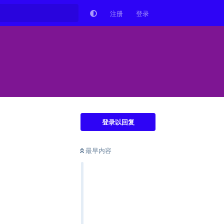
注册
登录
登录以回复
最早内容