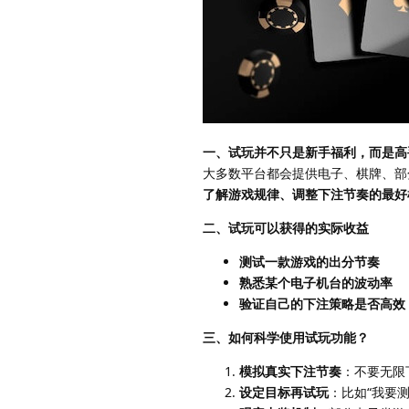
一、试玩并不只是新手福利，而是高
大多数平台都会提供电子、棋牌、部
了解游戏规律、调整下注节奏的最好
二、试玩可以获得的实际收益
测试一款游戏的出分节奏
熟悉某个电子机台的波动率
验证自己的下注策略是否高效
三、如何科学使用试玩功能？
模拟真实下注节奏
：不要无限
设定目标再试玩
：比如“我要