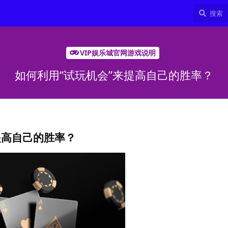
VIP娱乐城官网游戏说明
如何利用“试玩机会”来提高自己的胜率？
提高自己的胜率？