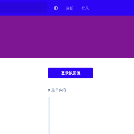
注册
登录
登录以回复
最早内容