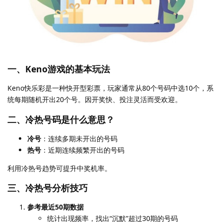
一、Keno游戏的基本玩法
Keno快乐彩是一种快开型彩票，玩家通常从80个号码中选10个，系
统每期随机开出20个号。因开奖快、投注灵活而受欢迎。
二、冷热号码是什么意思？
冷号
：连续多期未开出的号码
热号
：近期连续频繁开出的号码
利用冷热号趋势可提升中奖机率。
三、冷热号分析技巧
参考最近50期数据
统计出现频率，找出“沉默”超过30期的号码