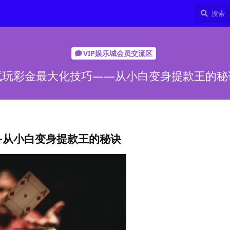
VIP娱乐城会员交流区
试玩彩金最大化技巧——从小白变身提款王的秘
—从小白变身提款王的秘诀