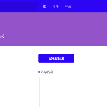
注册
登录
诀
登录以回复
最早内容