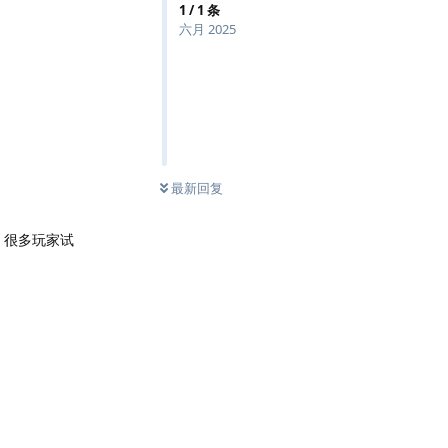
1
/
1
条
六月 2025
最新回复
。很多玩家试