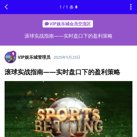
1
/
1
条
VIP娱乐城会员交流区
滚球实战指南——实时盘口下的盈利策略
VIP娱乐城管理员
2025年5月23日
滚球实战指南——实时盘口下的盈利策略