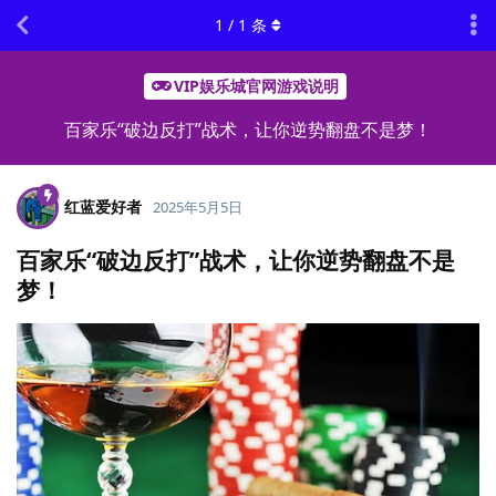
1
/
1
条
VIP娱乐城官网游戏说明
百家乐“破边反打”战术，让你逆势翻盘不是梦！
红蓝爱好者
2025年5月5日
百家乐“破边反打”战术，让你逆势翻盘不是
梦！