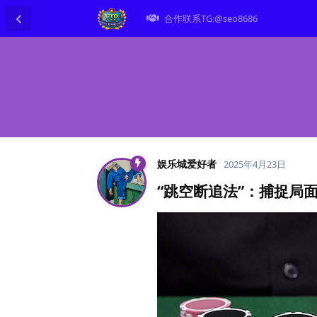
合作联系TG:@seo8686
娱乐城爱好者
2025年4月23日
“跳空断追法”：捕捉局