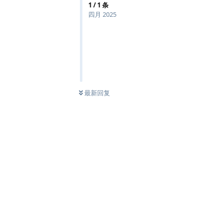
1
/
1
条
四月 2025
最新回复