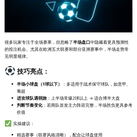
很多玩家专注于全场赛果，但忽略了
半场盘口
中隐藏着更具预测性
的投注机会。尤其在欧洲五大联赛和部分亚洲赛事中，半场走势常
见明显规律。
技巧亮点：
半场小球盘（1球以下）
：多适用于战术保守球队，如意甲、
葡超
进攻球队遇弱旅
：上半场常爆2球以上 → 适合博半大盘
判断节奏变化
：若两队首发主力阵容完整，半场胜负更具参考
价值
实操建议：
精选赛事（联赛风格清晰），配合让球盘使用