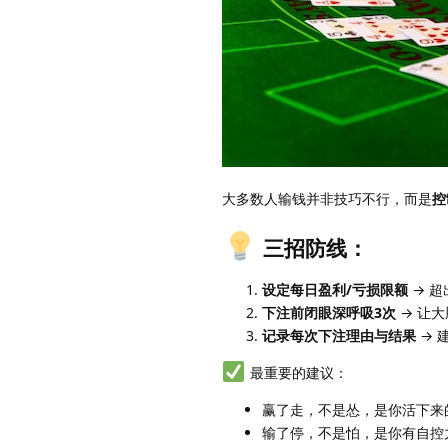
大多数人输钱并非技巧不行，而是
控
三招防线：
设定每日盈利/亏损限额
→ 超
下注前闭眼深呼吸3次
→ 让
记录每次下注理由与结果
→ 
最重要的建议：
赢了走，不是怂，是你活下来
输了停，不是怕，是你有自控