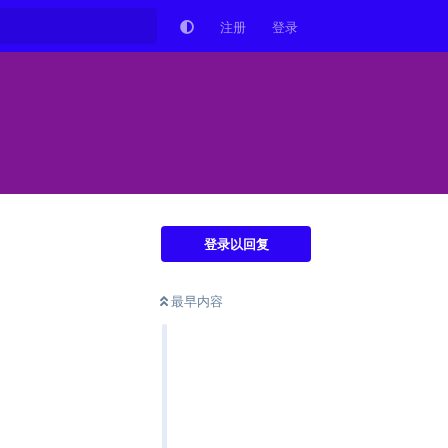
注册
登录
登录以回复
最早内容