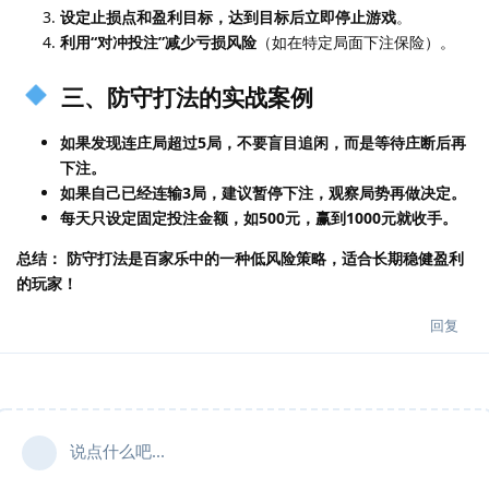
设定止损点和盈利目标，达到目标后立即停止游戏
。
利用“对冲投注”减少亏损风险
（如在特定局面下注保险）。
三、防守打法的实战案例
如果发现连庄局超过5局，不要盲目追闲，而是等待庄断后再
下注。
如果自己已经连输3局，建议暂停下注，观察局势再做决定。
每天只设定固定投注金额，如500元，赢到1000元就收手。
总结：
防守打法是百家乐中的一种低风险策略，适合长期稳健盈利
的玩家！
回复
说点什么吧...