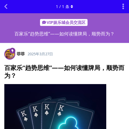
1
/
1
条
VIP娱乐城会员交流区
百家乐“趋势思维”——如何读懂牌局，顺势而为？
菲菲
2025年3月27日
百家乐“趋势思维”——如何读懂牌局，顺势而
为？