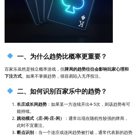
一、为什么趋势比概率更重要？
百家乐虽然是独立概率游戏，但
牌局的趋势往往会影响玩家心理和
下注方式
。如果不掌握趋势，很容易陷入无序投注。
二、如何识别百家乐中的趋势？
长庄或长闲趋势
：如果某一方连续开出4-5次，则该趋势有可
能持续。
跳动模式（庄-闲-庄-闲）
：通常出现在随机性较强的牌局，
此时不宜重注。
断点识别
：当一个连庄或连闲趋势被打破，通常代表新的趋势