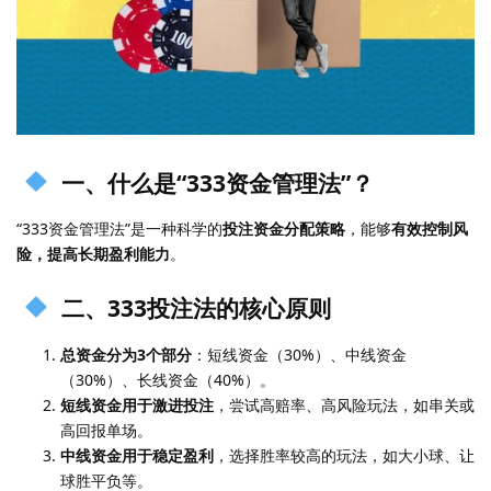
一、什么是“333资金管理法”？
“333资金管理法”是一种科学的
投注资金分配策略
，能够
有效控制风
险，提高长期盈利能力
。
二、333投注法的核心原则
总资金分为3个部分
：短线资金（30%）、中线资金
（30%）、长线资金（40%）。
短线资金用于激进投注
，尝试高赔率、高风险玩法，如串关或
高回报单场。
中线资金用于稳定盈利
，选择胜率较高的玩法，如大小球、让
球胜平负等。