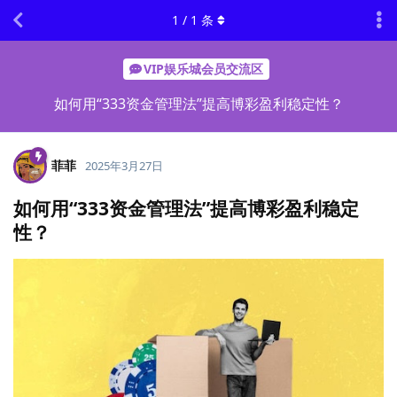
1
/
1
条
VIP娱乐城会员交流区
如何用“333资金管理法”提高博彩盈利稳定性？
菲菲
2025年3月27日
如何用“333资金管理法”提高博彩盈利稳定
性？