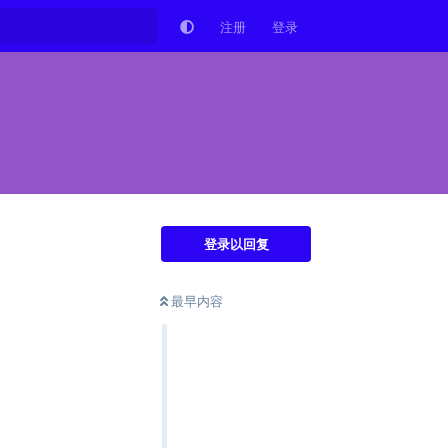
注册
登录
？
登录以回复
最早内容