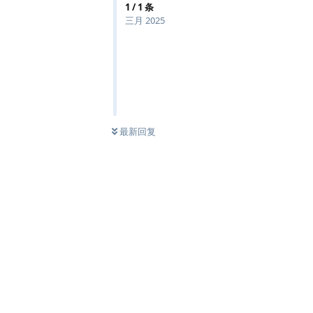
1
/
1
条
三月 2025
最新回复