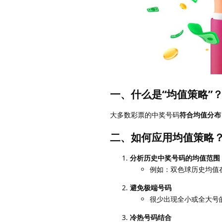
一、什么是“均值策略”
大多数彩票的中奖号码
符合均值分布
二、如何应用均值策略
分析历史中奖号码的均值范围
例如：双色球历史均值
避免极端号码
很少出现全小或全大号
冷热号码结合