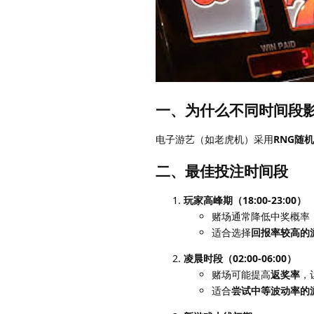
一、为什么不同时间段
电子游艺（如老虎机）采用
RNG随
二、最佳投注时间段
玩家高峰期（18:00-23:00）
赌场通常降低中奖概率
适合选择
回报率较高的
凌晨时段（02:00-06:00）
赌场可能提高
返奖率
，
适合
尝试中等波动率的