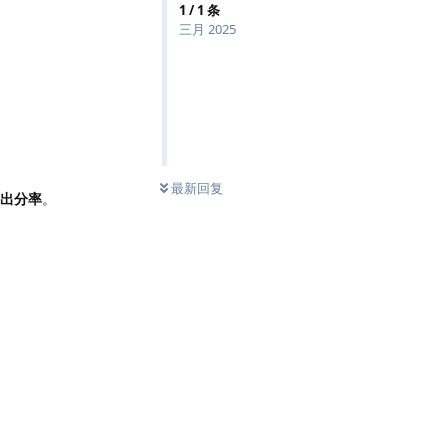
1
/
1
条
三月 2025
最新回复
出分率
。