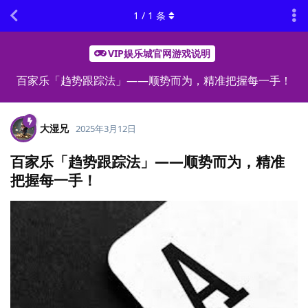
1
/
1
条
VIP娱乐城官网游戏说明
百家乐「趋势跟踪法」——顺势而为，精准把握每一手！
大湿兄
2025年3月12日
百家乐「趋势跟踪法」——顺势而为，精准
把握每一手！