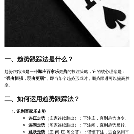
一、趋势跟踪法是什么？
趋势跟踪法是一种
顺应百家乐走势
的投注策略，它的核心理念是：
“强者恒强，弱者更弱”
，即当某个趋势形成时，顺势跟进可以提高胜
率。
二、如何运用趋势跟踪法？
识别百家乐走势
连庄走势
（庄家连续胜出）：下注庄，直到趋势改变。
连闲走势
（闲家连续胜出）：下注闲，直到趋势反转。
跳跃走势
（庄-闲-庄-闲交替）：谨慎下注，适合采用平