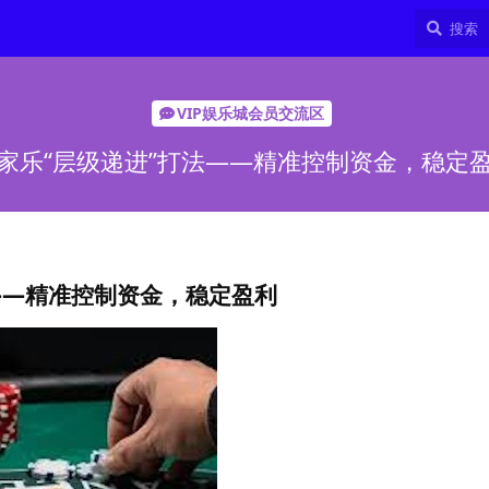
VIP娱乐城会员交流区
家乐“层级递进”打法——精准控制资金，稳定
——精准控制资金，稳定盈利