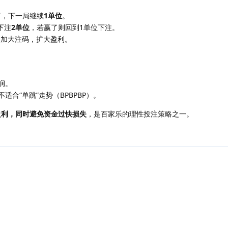
了
，下一局继续
1单位
。
下注
2单位
，若赢了则回到1单位下注。
当加大注码，扩大盈利。
润。
不适合“单跳”走势（BPBPBP）。
盈利，同时避免资金过快损失
，是百家乐的理性投注策略之一。