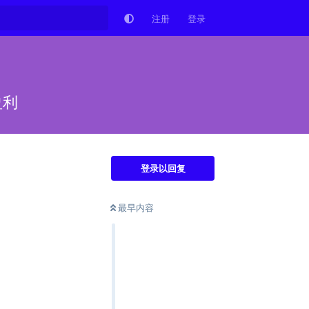
注册
登录
盈利
登录以回复
最早内容