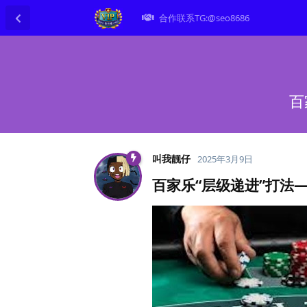
合作联系TG:@seo8686
百
叫我靓仔
2025年3月9日
百家乐“层级递进”打法