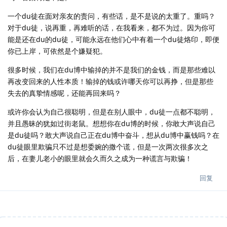
一个du徒在面对亲友的责问，有些话，是不是说的太重了。重吗？
对于du徒，说再重，再难听的话，在我看来，都不为过。因为你可
能是还在du的du徒，可能永远在他们心中有着一个du徒烙印，即便
你已上岸，可依然是个嫌疑犯。
很多时候，我们在du博中输掉的并不是我们的金钱，而是那些难以
再改变回来的人性本质！输掉的钱或许哪天你可以再挣，但是那些
失去的真挚情感呢，还能再回来吗？
或许你会认为自己很聪明，但是在别人眼中，du徒一点都不聪明，
并且愚昧的犹如过街老鼠。想想你在du博的时候，你敢大声说自己
是du徒吗？敢大声说自己正在du博中奋斗，想从du博中赢钱吗？在
du徒眼里欺骗只不过是想委婉的撒个谎，但是一次两次很多次之
后，在妻儿老小的眼里就会久而久之成为一种谎言与欺骗！
回复