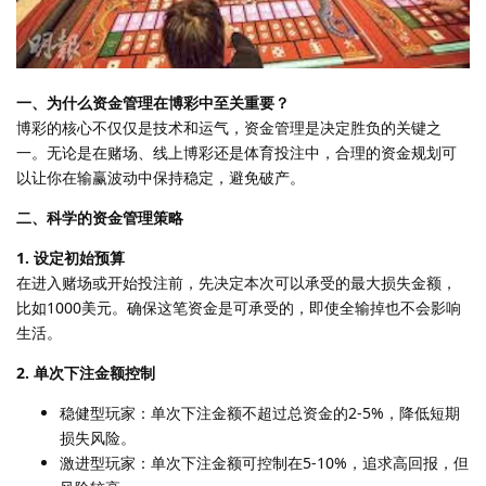
一、为什么资金管理在博彩中至关重要？
博彩的核心不仅仅是技术和运气，资金管理是决定胜负的关键之
一。无论是在赌场、线上博彩还是体育投注中，合理的资金规划可
以让你在输赢波动中保持稳定，避免破产。
二、科学的资金管理策略
1. 设定初始预算
在进入赌场或开始投注前，先决定本次可以承受的最大损失金额，
比如1000美元。确保这笔资金是可承受的，即使全输掉也不会影响
生活。
2. 单次下注金额控制
稳健型玩家：单次下注金额不超过总资金的2-5%，降低短期
损失风险。
激进型玩家：单次下注金额可控制在5-10%，追求高回报，但