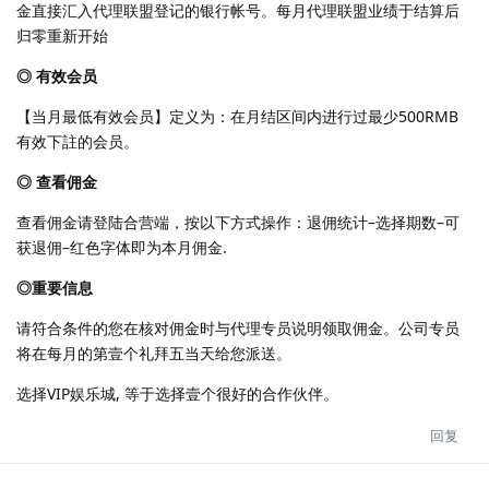
金直接汇入代理联盟登记的银行帐号。每月代理联盟业绩于结算后
归零重新开始
◎ 有效会员
【当月最低有效会员】定义为：在月结区间内进行过最少500RMB
有效下註的会员。
◎ 查看佣金
查看佣金请登陆合营端，按以下方式操作：退佣统计–选择期数–可
获退佣–红色字体即为本月佣金.
◎重要信息
请符合条件的您在核对佣金时与代理专员说明领取佣金。公司专员
将在每月的第壹个礼拜五当天给您派送。
选择VIP娱乐城, 等于选择壹个很好的合作伙伴。
回复