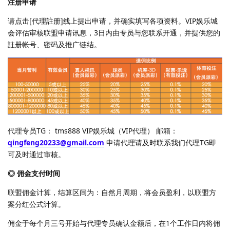
注册申请
请点击[代理註册]线上提出申请，并确实填写各项资料。VIP娱乐城
会评估审核联盟申请讯息，3日内由专员与您联系开通，并提供您的
註册帐号、密码及推广链结。
代理专员TG： tms888 VIP娱乐城（VIP代理） 邮箱：
qingfeng20233@gmail.com
申请代理请及时联系我们代理TG即
可及时通过审核。
◎ 佣金支付时间
联盟佣金计算，结算区间为：自然月周期，将会员盈利，以联盟方
案分红公式计算。
佣金于每个月三号开始与代理专员确认金额后，在1个工作日内将佣