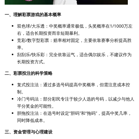
一、理解彩票游戏的基本概率
双色球/大乐透：中奖概率通常极低，头奖概率在1/1000万左
右，适合长期投资而非短期暴利。
竞彩/数字型彩票：赔率相对固定，主要依靠赛事分析提高胜
率。
刮刮乐/快乐彩：完全依靠运气，适合偶尔娱乐，不建议作为
长期投资方式。
二、彩票投注的科学策略
复式投注法：通过多选号码提高中奖概率，但需注意成本控
制。
冷门号码法：部分彩民专注于较少人选的号码，以减少与他人
平分奖金的可能性。
胆拖投注法：在选号时设定“胆码”和“拖码”，提高中奖几率，
同时降低成本。
三、资金管理与心理建设