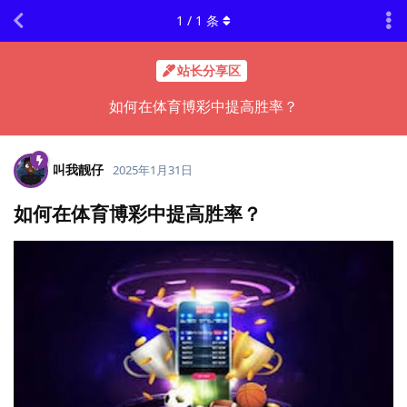
1
/
1
条
站长分享区
如何在体育博彩中提高胜率？
叫我靓仔
2025年1月31日
如何在体育博彩中提高胜率？