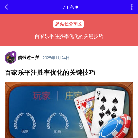
1
/
1
条
站长分享区
百家乐平注胜率优化的关键技巧
借钱过三关
2025年1月24日
百家乐平注胜率优化的关键技巧