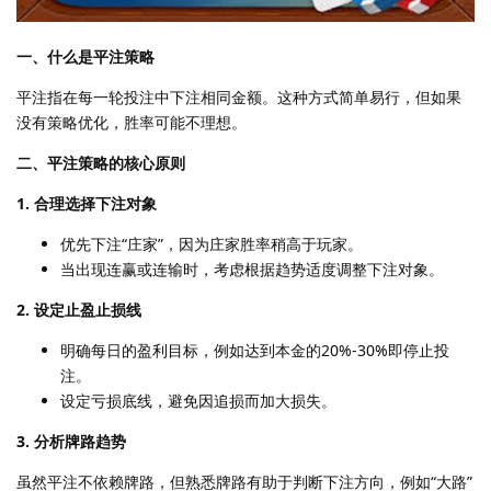
一、什么是平注策略
平注指在每一轮投注中下注相同金额。这种方式简单易行，但如果
没有策略优化，胜率可能不理想。
二、平注策略的核心原则
1. 合理选择下注对象
优先下注“庄家”，因为庄家胜率稍高于玩家。
当出现连赢或连输时，考虑根据趋势适度调整下注对象。
2. 设定止盈止损线
明确每日的盈利目标，例如达到本金的20%-30%即停止投
注。
设定亏损底线，避免因追损而加大损失。
3. 分析牌路趋势
虽然平注不依赖牌路，但熟悉牌路有助于判断下注方向，例如“大路”