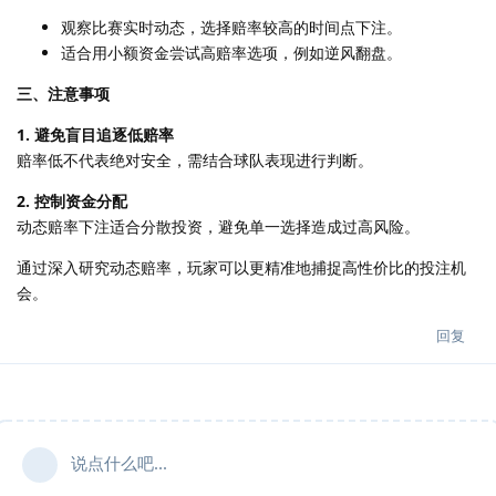
观察比赛实时动态，选择赔率较高的时间点下注。
适合用小额资金尝试高赔率选项，例如逆风翻盘。
三、注意事项
1. 避免盲目追逐低赔率
赔率低不代表绝对安全，需结合球队表现进行判断。
2. 控制资金分配
动态赔率下注适合分散投资，避免单一选择造成过高风险。
通过深入研究动态赔率，玩家可以更精准地捕捉高性价比的投注机
会。
回复
说点什么吧...