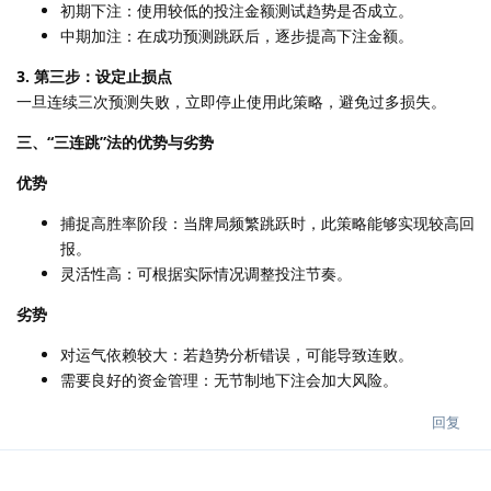
初期下注：使用较低的投注金额测试趋势是否成立。
中期加注：在成功预测跳跃后，逐步提高下注金额。
3. 第三步：设定止损点
一旦连续三次预测失败，立即停止使用此策略，避免过多损失。
三、“三连跳”法的优势与劣势
优势
捕捉高胜率阶段：当牌局频繁跳跃时，此策略能够实现较高回
报。
灵活性高：可根据实际情况调整投注节奏。
劣势
对运气依赖较大：若趋势分析错误，可能导致连败。
需要良好的资金管理：无节制地下注会加大风险。
回复