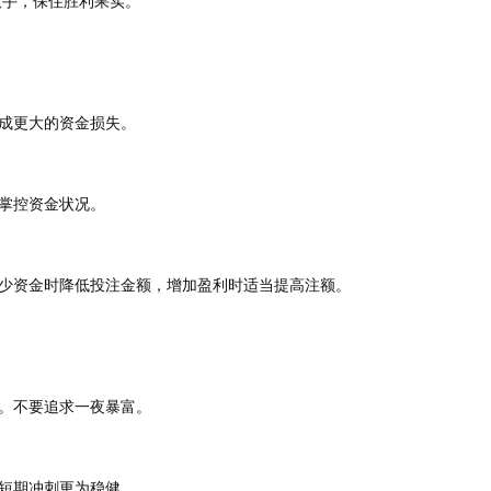
收手，保住胜利果实。
成更大的资金损失。
掌控资金状况。
少资金时降低投注金额，增加盈利时适当提高注额。
。不要追求一夜暴富。
短期冲刺更为稳健。