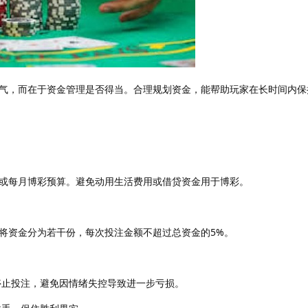
气，而在于资金管理是否得当。合理规划资金，能帮助玩家在长时间内保
或每月博彩预算。避免动用生活费用或借贷资金用于博彩。
将资金分为若干份，每次投注金额不超过总资金的5%。
停止投注，避免因情绪失控导致进一步亏损。