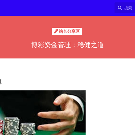
站长分享区
博彩资金管理：稳健之道
道