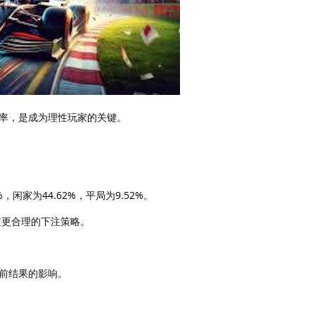
率，是成为理性玩家的关键。
，闲家为44.62%，平局为9.52%。
定更合理的下注策略。
前结果的影响。