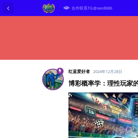
合作联系TG:@seo8686
红蓝爱好者
2024年12月28日
博彩概率学：理性玩家