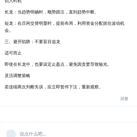
切入时机
长龙：当趋势明确时，顺势跟注，直到趋势中断。
短龙：在庄闲交替明显时，提前布局，利用资金分配抓住波动机
会。
三、避开陷阱：不要盲目追龙
适可而止
即使在长龙中，也要设定止盈点，避免因贪婪导致输光。
灵活调整策略
若连续两次判断失误，应立即暂停下注，重新观察。
回复
说点什么吧...