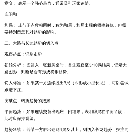
意义： 表示一个强势趋势，通常吸引玩家追随。
庄闲和
和局： 庄与闲点数相同时，称为和局，和局出现的频率较低，但需
要特别留意其对趋势的影响。
二、大路与长龙趋势的切入点
观察起点：识别走势
初始分析： 当进入一张新牌桌时，首先观察至少10局结果，记录大
路图形，判断是否有形成初步趋势。
切入标准： 如果某一方连续胜出3局（即形成小型长龙），可以尝试
跟进下注。
突破点：转折趋势的把握
平衡趋势： 如果连续交替出现庄、闲结果，表明牌局在平衡阶段，
此时应保持观望。
趋势延续： 若某一方胜出达到4局及以上，则切入长龙趋势，投注同