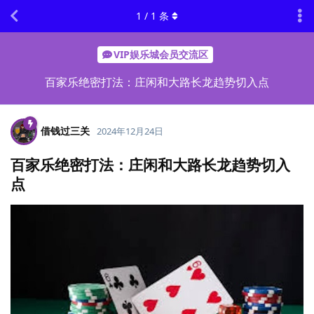
1
/
1
条
VIP娱乐城会员交流区
百家乐绝密打法：庄闲和大路长龙趋势切入点
借钱过三关
2024年12月24日
百家乐绝密打法：庄闲和大路长龙趋势切入
点