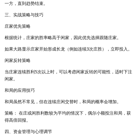
一方，直到趋势结束。
三、实战策略与技巧
庄家优先策略
根据统计，庄家的胜率略高于闲家，因此优先选择跟随庄家。
如果大路显示庄家开始形成长龙（例如连续3次庄胜），立即投入。
闲家反转策略
当庄家连续胜利5次以上时，可以考虑闲家反转的可能性，适时下注
闲家。
和局的应用技巧
和局虽然不常见，但在连续庄闲交替时，和局的概率会增加。
策略： 在庄或闲胜利数较为平均的情况下，偶尔小额投注和局，获
得高倍回报。
四、资金管理与心理调节