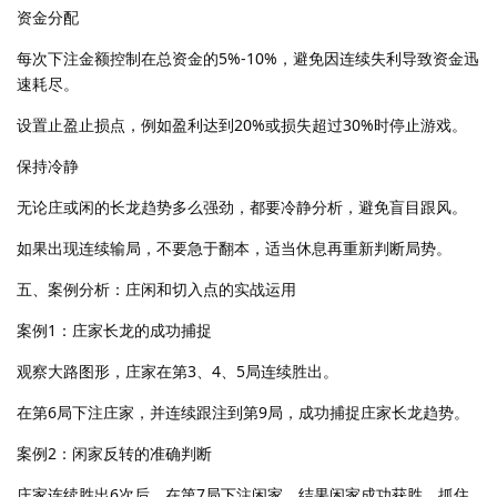
资金分配
每次下注金额控制在总资金的5%-10%，避免因连续失利导致资金迅
速耗尽。
设置止盈止损点，例如盈利达到20%或损失超过30%时停止游戏。
保持冷静
无论庄或闲的长龙趋势多么强劲，都要冷静分析，避免盲目跟风。
如果出现连续输局，不要急于翻本，适当休息再重新判断局势。
五、案例分析：庄闲和切入点的实战运用
案例1：庄家长龙的成功捕捉
观察大路图形，庄家在第3、4、5局连续胜出。
在第6局下注庄家，并连续跟注到第9局，成功捕捉庄家长龙趋势。
案例2：闲家反转的准确判断
庄家连续胜出6次后，在第7局下注闲家，结果闲家成功获胜，抓住