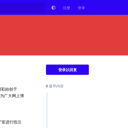
注册
登录
登录以回复
最早内容
博彩始创于
旨为广大网上博
厅室进行投注