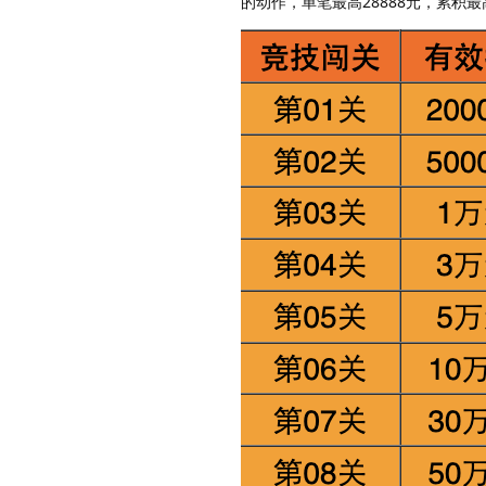
的动作，单笔最高28888元，累积最