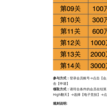
参与方式：
登录会员账号→点击【会
击【申请】
领取方式：
请符合条件的会员在结算
High翻天】→选择【电子竞技】→
规则说明: