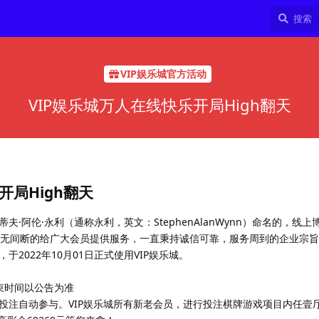
VIP娱乐城官方活动
VIP娱乐城万人在线快乐开局High翻天
开局High翻天
·阿伦·永利（通称永利，英文：StephenAlanWynn）命名的，线上
4小时无间断的给广大会员提供服务，一直秉持诚信可靠，服务周到的企业宗
2022年10月01日正式使用VIP娱乐城。
结束时间以公告为准
投注自动参与。VIP娱乐城所有新老会员，进行投注棋牌游戏项目内任壹