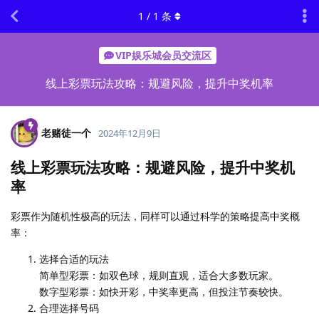
1
/
1
条
VIP娱乐城会员交流区
线上彩票玩法攻略：规避风险，提升中奖机率
老赌徒一个
2024年12月9日
线上彩票玩法攻略：规避风险，提升中奖机
率
彩票作为随机性极高的玩法，同样可以通过科学的策略提高中奖概
率：
选择合适的玩法
简单型彩票：如双色球，规则直观，适合大多数玩家。
数字型彩票：如快开彩，中奖率更高，但投注节奏较快。
合理选择号码