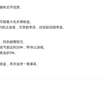
拥有后手优势。
庄能最大化长期收益。
殊的投注选项，尽管赔率高，但实际回报率低。
，切勿超额投注。
或亏损达到20%，即停止游戏。
资金的5%。
收益，而非追求一夜暴富。