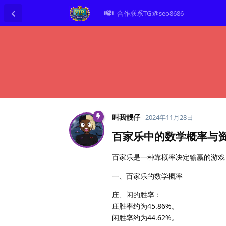
合作联系TG:@seo8686
叫我靓仔
2024年11月28日
百家乐中的数学概率与
百家乐是一种靠概率决定输赢的游戏
一、百家乐的数学概率
庄、闲的胜率：
庄胜率约为45.86%。
闲胜率约为44.62%。