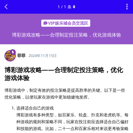
1
/
1
条
VIP娱乐城会员交流区
博彩游戏攻略——合理制定投注策略，优化游戏体验
菲菲
2024年11月15日
博彩游戏攻略——合理制定投注策略，优化
游戏体验
博彩游戏中，制定有效的投注策略是提高胜率的关键。以下是一些
优化策略，以便玩家在游戏中更加稳健地发挥。
选择适合自己的游戏
博彩游戏有多种类型，如百家乐、轮盘、扑克和老虎机等。每
种游戏的规则和策略不同，玩家在投注前应选择适合自己偏好
和技能的游戏。比如，二十一点和百家乐相对来说更考验策略