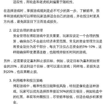
适应性，而轮盘和老虎机则偏重于随机性。
在选择游戏时，掌握游戏规则是必不可少的第一步。了解赔率、胜
率和游戏机制可以帮助玩家选择适合自己的游戏，并在投注时更具
方向感，避免因盲目下注而造成损失。
设定合理的资金管理
资金管理在博彩游戏中至关重要。玩家应设定一个合理的预
算，确保自己不会超出经济承受范围。常见的资金管理方法是
将资金划分为若干部分，每次下注仅占总资金的5%-10%，这
样能确保即使遭遇连败，也能维持较长时间的游戏。
另外，还需要设定赢利和止损目标。例如，设定目标为赢利初始资
金的20%，若达到这个目标，便可以退出游戏；同样地，若损失达
到20%，也应果断止损。
利用概率和投注策略
博彩游戏中，概率性投注能降低风险，特别是像轮盘这种游
戏。玩家可以优先选择胜率接近50%的投注项目，例如轮盘中
的红黑、单双等外圈投注，尽管赔率较低，但适合稳步积累资
金。