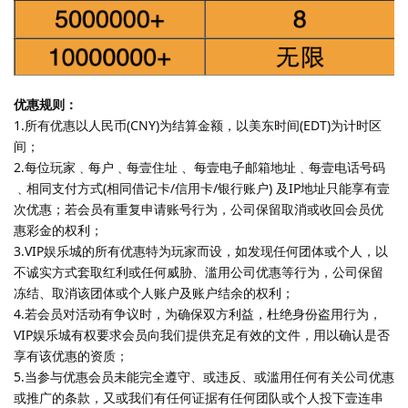
优惠规则：
1.所有优惠以人民币(CNY)为结算金额，以美东时间(EDT)为计时区
间；
2.每位玩家﹑每户﹑每壹住址 、每壹电子邮箱地址﹑每壹电话号码
﹑相同支付方式(相同借记卡/信用卡/银行账户) 及IP地址只能享有壹
次优惠；若会员有重复申请账号行为，公司保留取消或收回会员优
惠彩金的权利；
3.VIP娱乐城的所有优惠特为玩家而设，如发现任何团体或个人，以
不诚实方式套取红利或任何威胁、滥用公司优惠等行为，公司保留
冻结、取消该团体或个人账户及账户结余的权利；
4.若会员对活动有争议时，为确保双方利益，杜绝身份盗用行为，
VIP娱乐城有权要求会员向我们提供充足有效的文件，用以确认是否
享有该优惠的资质；
5.当参与优惠会员未能完全遵守、或违反、或滥用任何有关公司优惠
或推广的条款，又或我们有任何证据有任何团队或个人投下壹连串