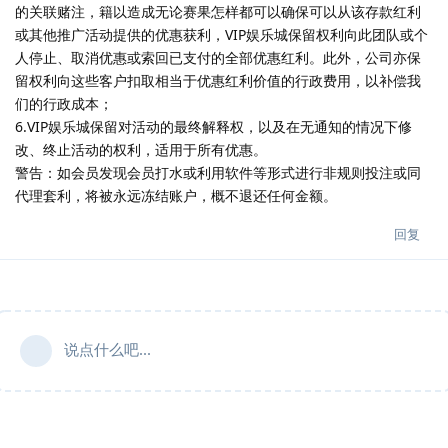
的关联赌注，籍以造成无论赛果怎样都可以确保可以从该存款红利
或其他推广活动提供的优惠获利，VIP娱乐城保留权利向此团队或个
人停止、取消优惠或索回已支付的全部优惠红利。此外，公司亦保
留权利向这些客户扣取相当于优惠红利价值的行政费用，以补偿我
们的行政成本；
6.VIP娱乐城保留对活动的最终解释权，以及在无通知的情况下修
改、终止活动的权利，适用于所有优惠。
警告：如会员发现会员打水或利用软件等形式进行非规则投注或同
代理套利，将被永远冻结账户，概不退还任何金额。
回复
说点什么吧...