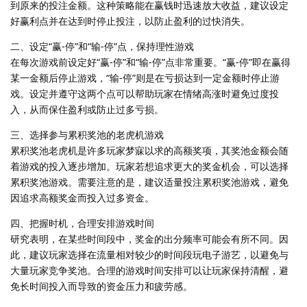
到原来的投注金额。这种策略能在赢钱时迅速放大收益，建议设定
好赢利点并在达到时停止投注，以防止盈利的过快消失。
二、设定“赢-停”和“输-停”点，保持理性游戏
在每次游戏前设定好“赢-停”和“输-停”点非常重要。“赢-停”即在赢得
某一金额后停止游戏，“输-停”则是在亏损达到一定金额时停止游
戏。设定并遵守这两个点可以帮助玩家在情绪高涨时避免过度投
入，从而保住盈利或防止过多亏损。
三、选择参与累积奖池的老虎机游戏
累积奖池老虎机是许多玩家梦寐以求的高额奖项，其奖池金额会随
着游戏的投入逐步增加。玩家若想追求更大的奖金机会，可以选择
累积奖池游戏。需要注意的是，建议适量投注累积奖池游戏，避免
因追求高额奖金而投入过多资金。
四、把握时机，合理安排游戏时间
研究表明，在某些时间段中，奖金的出分频率可能会有所不同。因
此，建议玩家选择在流量相对较少的时间段玩电子游艺，以避免与
大量玩家竞争奖池。合理的游戏时间安排可以让玩家保持清醒，避
免长时间投入而导致的资金压力和疲劳感。