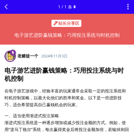
1
/
1
条
站长分享区
电子游艺进阶赢钱策略：巧用投注系统与时机控制
老赌徒一个
2024年11月3日
电子游艺进阶赢钱策略：巧用投注系统与时
机控制
在电子游艺游戏中，经验丰富的玩家通常会采取一定的投注系统和
时机控制策略，以最大化他们的胜率和奖金。以下是一些进阶技
巧，适合希望提高自己赢钱机会的玩家。
一、适当使用渐进式投注策略
渐进式投注系统是一种逐步增加或减少投注金额的方式。例如，使
用“逆马丁格尔”系统，每次赢得奖金后将投注金额加倍，若输掉则回