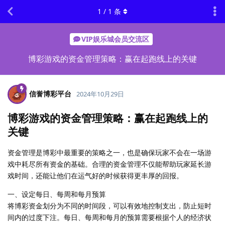
1
/
1
条
VIP娱乐城会员交流区
博彩游戏的资金管理策略：赢在起跑线上的关键
信誉博彩平台
2024年10月29日
博彩游戏的资金管理策略：赢在起跑线上的
关键
资金管理是博彩中最重要的策略之一，也是确保玩家不会在一场游
戏中耗尽所有资金的基础。合理的资金管理不仅能帮助玩家延长游
戏时间，还能让他们在运气好的时候获得更丰厚的回报。
一、设定每日、每周和每月预算
将博彩资金划分为不同的时间段，可以有效地控制支出，防止短时
间内的过度下注。每日、每周和每月的预算需要根据个人的经济状