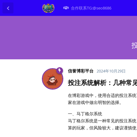
合作联系TG:@seo8686
信誉博彩平台
2024年10月29日
投注系统解析：几种常
在博彩游戏中，使用合适的投注系统
家在游戏中做出明智的选择。
一、马丁格尔系统
马丁格尔系统是一种常见的投注系统
算的玩家，但风险较大，建议谨慎使