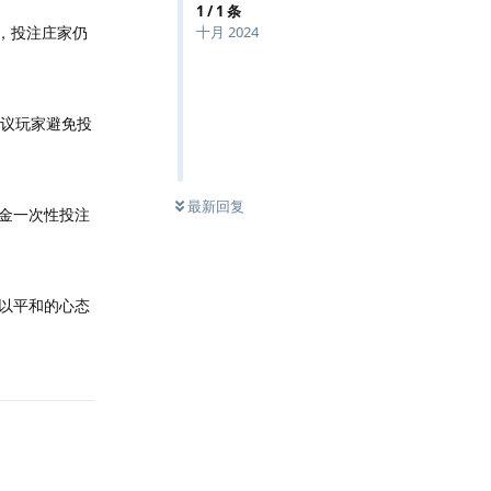
1
/
1
条
看，投注庄家仍
十月 2024
建议玩家避免投
最新回复
金一次性投注
以平和的心态
回复