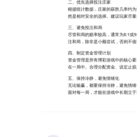
二、优先选择投注庄家
根据统计数据，庄家的获胜几率约为5
然是相对安全的选择。建议玩家尽量
三、避免投注和局
尽管和局的赔率较高，通常为8:1或
注和局，除非是小额尝试，否则不值
四、制定资金管理计划
资金管理是所有博彩游戏中的核心要
在一局中。合理分配资金、设定止损
五、保持冷静，避免情绪化
无论输赢，都要保持冷静，避免情绪
面对每一局，才能在游戏中长期立于