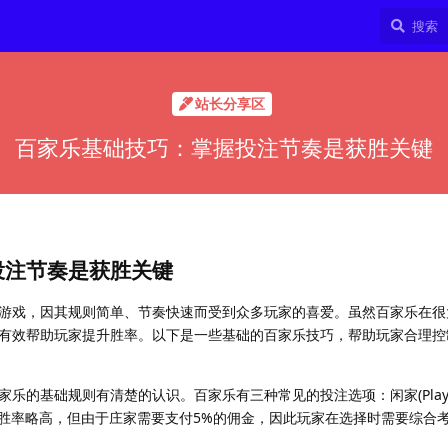
站长分享区
百家乐基础技巧：掌握投注节奏是获胜关键
投注节奏是获胜关键
游戏，因其规则简单、节奏快速而受到众多玩家的喜爱。虽然百家乐在很
有效帮助玩家提升胜率。以下是一些基础的百家乐技巧，帮助玩家合理控
乐的基础规则有清楚的认识。百家乐有三种常见的投注选项：闲家(Playe
常，庄家的胜率略高，但由于庄家需要支付5%的佣金，因此玩家在选择时需要综合