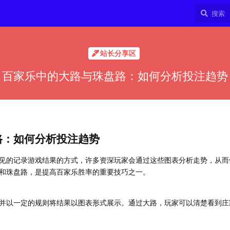
站长分享区
百家乐中的大路与珠盘路：如何分析投注趋势
路：如何分析投注趋势
见的记录游戏结果的方式，许多资深玩家会通过这些图表分析走势，从而
和珠盘路，是提高百家乐胜率的重要技巧之一。
并以一定的规则将结果以图表形式展示。通过大路，玩家可以清楚看到庄