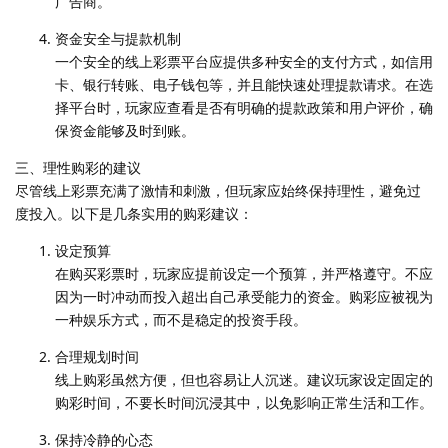
广告商。
资金安全与提款机制
一个安全的线上彩票平台应提供多种安全的支付方式，如信用
卡、银行转账、电子钱包等，并且能快速处理提款请求。在选
择平台时，玩家应查看是否有明确的提款政策和用户评价，确
保资金能够及时到账。
三、理性购彩的建议
尽管线上彩票充满了激情和刺激，但玩家应始终保持理性，避免过
度投入。以下是几条实用的购彩建议：
设定预算
在购买彩票时，玩家应提前设定一个预算，并严格遵守。不应
因为一时冲动而投入超出自己承受能力的资金。购彩应被视为
一种娱乐方式，而不是稳定的投资手段。
合理规划时间
线上购彩虽然方便，但也容易让人沉迷。建议玩家设定固定的
购彩时间，不要长时间沉浸其中，以免影响正常生活和工作。
保持冷静的心态