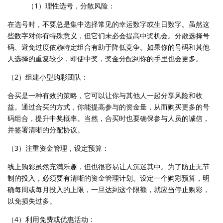
（1）理性选号，分散风险：
在选号时，不要总是集中选择常见的幸运数字或生日数字。虽然这
些数字对你有特殊意义，但它们未必会提高中奖机会。分散选择号
码、避免过度依赖特定组合有助于降低竞争。如果你的号码和其他
人选择的重复较少，即使中奖，奖金分配到你的手里也会更多。
（2）组建小型购彩团队：
合买是一种有效的策略，它可以让你与其他人一起分享风险和收
益。通过合买的方式，你能提高参与的资金量，从而购买更多的号
码组合，提升中奖概率。当然，合买时也要确保参与人员的诚信，
并签署清晰的分配协议。
（3）注重资金管理，设定预算：
线上购彩虽然充满乐趣，但也很容易让人沉迷其中。为了防止无节
制的投入，必须要有清晰的资金管理计划。设定一个购彩预算，明
确每周或每月投入的上限，一旦达到这个限额，就应当停止购彩，
以免损失过多。
（4）利用免费或优惠活动：