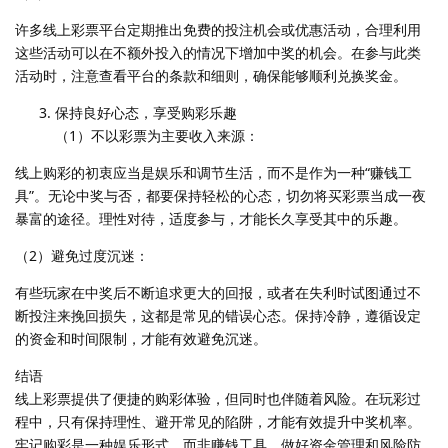
许多线上彩票平台定期推出免费的投注机会或优惠活动，合理利用
这些活动可以在不额外投入的情况下增加中奖的机会。在参与此类
活动时，注意查看平台的条款和细则，确保能够顺利兑换奖金。
保持良好心态，享受购彩乐趣
（1）不以彩票为主要收入来源：
线上购彩的初衷应当是娱乐和调节生活，而不是作为一种“赚钱工
具”。无论中奖与否，都要保持轻松的心态，切勿将买彩票当成一夜
暴富的途径。理性对待，适度参与，才能长久享受其中的乐趣。
（2）避免过度沉迷：
有些玩家在中奖后不断追求更大的回报，或者在失利时试图通过不
断投注来挽回损失，这都是常见的错误心态。保持冷静，遵循设定
的资金和时间限制，才能有效避免沉迷。
结语
线上彩票提供了便捷的购彩体验，但同时也伴随着风险。在玩彩过
程中，只有保持理性、避开常见的陷阱，才能有效提升中奖机率。
牢记购彩是一种娱乐形式，而非赚钱工具，做好资金管理和风险防