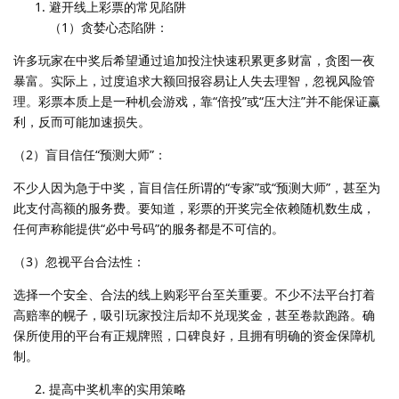
避开线上彩票的常见陷阱
（1）贪婪心态陷阱：
许多玩家在中奖后希望通过追加投注快速积累更多财富，贪图一夜
暴富。实际上，过度追求大额回报容易让人失去理智，忽视风险管
理。彩票本质上是一种机会游戏，靠“倍投”或“压大注”并不能保证赢
利，反而可能加速损失。
（2）盲目信任“预测大师”：
不少人因为急于中奖，盲目信任所谓的“专家”或“预测大师”，甚至为
此支付高额的服务费。要知道，彩票的开奖完全依赖随机数生成，
任何声称能提供“必中号码”的服务都是不可信的。
（3）忽视平台合法性：
选择一个安全、合法的线上购彩平台至关重要。不少不法平台打着
高赔率的幌子，吸引玩家投注后却不兑现奖金，甚至卷款跑路。确
保所使用的平台有正规牌照，口碑良好，且拥有明确的资金保障机
制。
提高中奖机率的实用策略