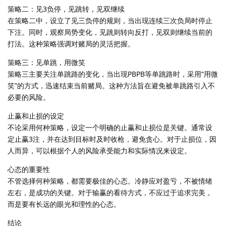
策略二：见3负停，见跳转，见双继续
在策略二中，设立了见三负停的规则，当出现连续三次负局时停止
下注。同时，观察局势变化，见跳则转向反打，见双则继续当前的
打法。这种策略强调对赌局的灵活把握。
策略三：见单跳，用微笑
策略三主要关注单跳路的变化，当出现PBPB等单跳路时，采用“用微
笑”的方式，迅速结束当前赌局。这种方法旨在避免被单跳路引入不
必要的风险。
止赢和止损的设定
不论采用何种策略，设定一个明确的止赢和止损位是关键。通常设
定止赢3注，并在达到目标时及时收枪，避免贪心。对于止损位，因
人而异，可以根据个人的风险承受能力和实际情况来设定。
心态的重要性
不管选择何种策略，都需要极佳的心态。冷静应对盈亏，不被情绪
左右，是成功的关键。对于输赢的看待方式，不应过于追求完美，
而是要有长远的眼光和理性的心态。
结论