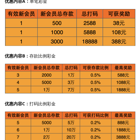
优惠内容A：
单笔彩金
优惠内容B：
存款比例彩金
优惠内容C：
打码比例彩金