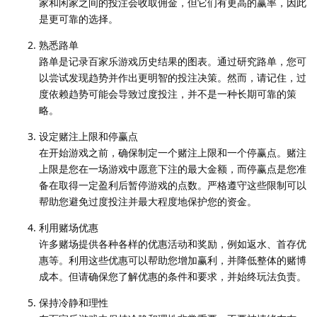
家和闲家之间的投注会收取佣金，但它们有更高的赢率，因此
是更可靠的选择。
熟悉路单
路单是记录百家乐游戏历史结果的图表。通过研究路单，您可
以尝试发现趋势并作出更明智的投注决策。然而，请记住，过
度依赖趋势可能会导致过度投注，并不是一种长期可靠的策
略。
设定赌注上限和停赢点
在开始游戏之前，确保制定一个赌注上限和一个停赢点。赌注
上限是您在一场游戏中愿意下注的最大金额，而停赢点是您准
备在取得一定盈利后暂停游戏的点数。严格遵守这些限制可以
帮助您避免过度投注并最大程度地保护您的资金。
利用赌场优惠
许多赌场提供各种各样的优惠活动和奖励，例如返水、首存优
惠等。利用这些优惠可以帮助您增加赢利，并降低整体的赌博
成本。但请确保您了解优惠的条件和要求，并始终玩法负责。
保持冷静和理性