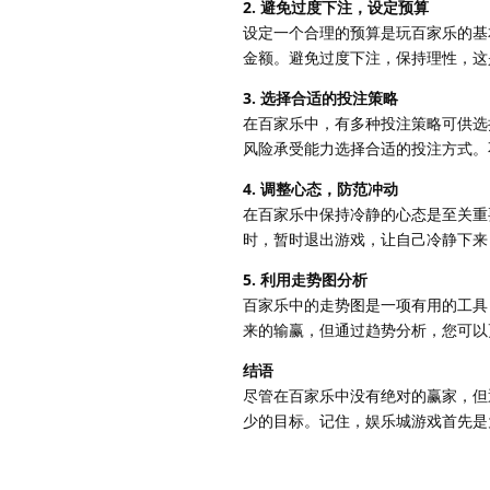
2. 避免过度下注，设定预算
设定一个合理的预算是玩百家乐的基
金额。避免过度下注，保持理性，这
3. 选择合适的投注策略
在百家乐中，有多种投注策略可供选
风险承受能力选择合适的投注方式。
4. 调整心态，防范冲动
在百家乐中保持冷静的心态是至关重
时，暂时退出游戏，让自己冷静下来
5. 利用走势图分析
百家乐中的走势图是一项有用的工具
来的输赢，但通过趋势分析，您可以
结语
尽管在百家乐中没有绝对的赢家，但
少的目标。记住，娱乐城游戏首先是