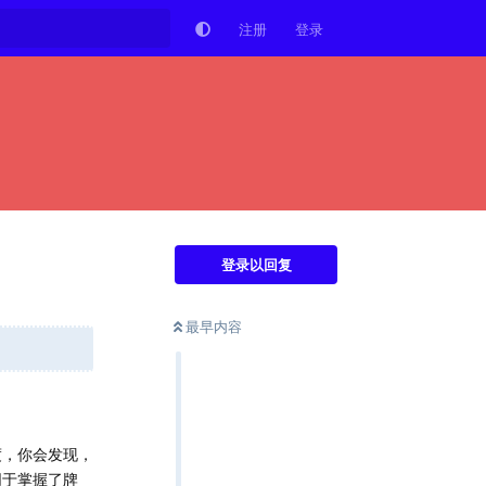
注册
登录
登录以回复
最早内容
度，你会发现，
同于掌握了牌