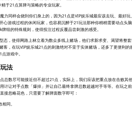
专精于21点算牌与策略的专业玩家。
魔力同样会烧到你们身上的，因为21点是VIP娱乐城最应该去玩、最好玩、
开心游戏过程的休闲玩家，也容易沉醉于21玩法那种你稍稍需要动点头
Jack牌组的特殊规则，使得投注过程反覆品尝刺激的感受。
型态，使得网路上林立着为数众多线上赌场，他们求新求变、渴望将整套
赌客，在玩VIP娱乐城21点的刺激绝对不亚于实体赌场，还多了更便利的
21点游戏中。
点玩法
牌点总数尽可能接近但不超过21点，实际上，我们应该把重点放在击败其
得用计让对手点数「爆掉」并让自己最终拿牌总数超越对手等等。在玩之
以直接忽略花色，只需要了解牌面数字即可：
数相同。