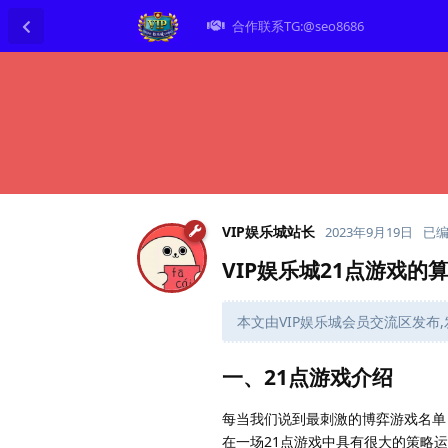
合作联系TG:@seo8686
VIP娱乐城站长
2023年9月19日
已
VIP娱乐城21点游戏的
本文由VIP娱乐城会员交流区发布,发布
一、21点游戏介绍
每当我们说到最刺激的博弈游戏名单
在一场21点游戏中具有很大的策略