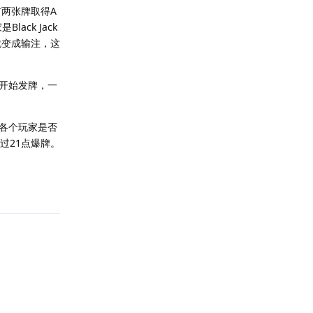
前两张牌取得A
ack Jack
注就变成输注，这
开始发牌，一
各个玩家是否
过21点爆牌。
回复